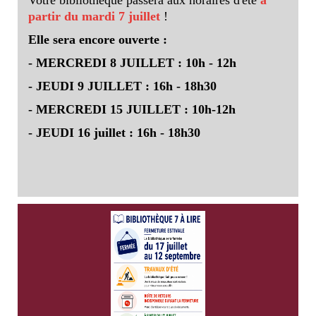
Votre bibliothèque passera aux horaires d'été
à
partir du mardi 7 juillet
!
Elle sera encore ouverte :
- MERCREDI 8 JUILLET : 10h - 12h
- JEUDI 9 JUILLET : 16h - 18h30
- MERCREDI 15 JUILLET : 10h-12h
- JEUDI 16 juillet : 16h - 18h30
Nous serons ensuite fermés (
boîte de retour
inclus
) du 17 juillet au 14 septembre, afin de
réaliser des travaux de raffraichissement !
Bonnes vacances !