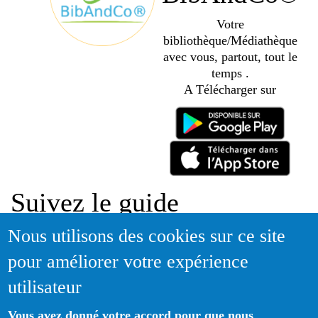
Votre
bibliothèque/Médiathèque
avec vous, partout, tout le
temps .
A Télécharger sur
Suivez le guide
Nous utilisons des cookies sur ce site
Informations sur l'utilisation de votre compte adhérent
pour améliorer votre expérience
Voir le guide
utilisateur
Vous avez donné votre accord pour que nous