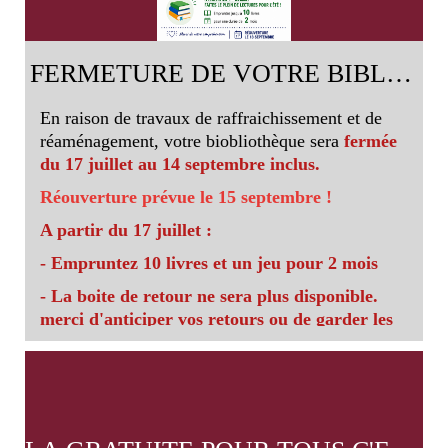
FERMETURE DE VOTRE BIBLIOTHEQUE : ETE
En raison de travaux de raffraichissement et de
réaménagement, votre biobliothèque sera
fermée
du 17 juillet au 14 septembre inclus.
Réouverture prévue le 15 septembre !
A partir du 17 juillet :
- Empruntez 10 livres et un jeu pour 2 mois
- La boite de retour ne sera plus disponible.
merci d'anticiper vos retours ou de garder les
documents jusqu'à la réouverture.
Merci pour votre compréhension !