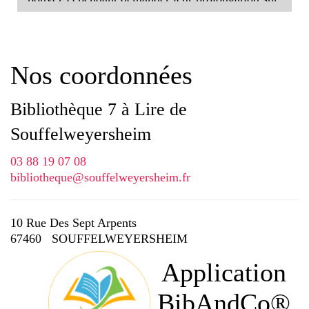
notre site en vous connectant à votre compte !
D'avance, un grand merci pour votre
Nos coordonnées
compréhension !
Bibliothèque 7 à Lire de
Souffelweyersheim
03 88 19 07 08
bibliotheque@souffelweyersheim.fr
10 Rue Des Sept Arpents
67460 SOUFFELWEYERSHEIM
Application
BibAndCo®